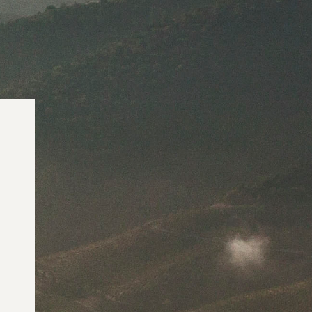
IAS
2026
s Vintage Symington
- Pontuações Richard
on
IS