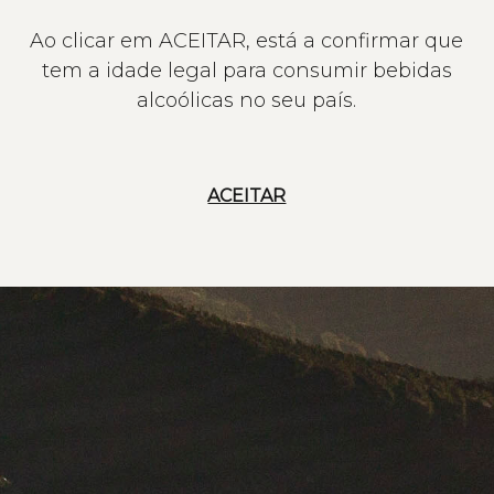
Ao clicar em ACEITAR, está a confirmar que
tem a idade legal para consumir bebidas
alcoólicas no seu país.
ACEITAR
NOTÍCIAS
NOTÍC
27 MARÇO 2026
13 FEVERE
Symington Family Estates @
Pontu
"The World’s Most Admired
Bodeg