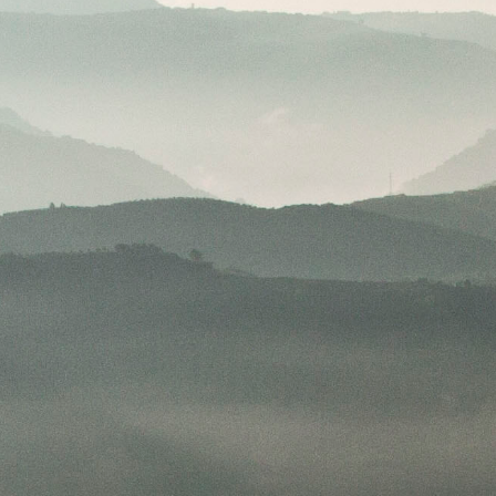
NOTÍCIAS
NOTÍC
18 MAIO 2026
18 MAIO 2
Altano Tinto Reserva 2022 -
Chrys
os
Medalha de Ouro (Concurso
do An
Vinhos de...
Portug
VER MAIS
VER MA